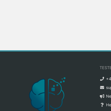
TEST
+4
su
N
He