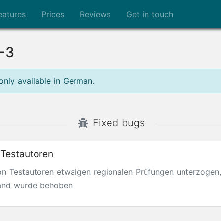
eatures
Prices
Reviews
Get in touch
1-3
only available in German.
Fixed bugs
 Testautoren
n Testautoren etwaigen regionalen Prüfungen unterzogen,
stand wurde behoben