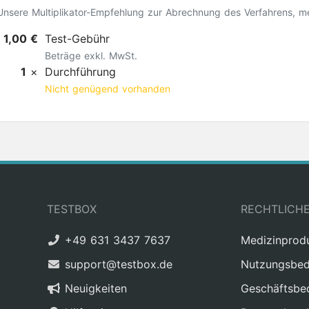
Unsere Multiplikator-Empfehlung zur Abrechnung des Verfahrens, m
1,00 €
Test-Gebühr
Beträge exkl. MwSt.
1
×
Durchführung
Nicht genügend vorhanden
TESTBOX
RECHTLICH
+49 631 3437 7637
Medizinprod
support@testbox.de
Nutzungsbed
Neuigkeiten
Geschäftsbe