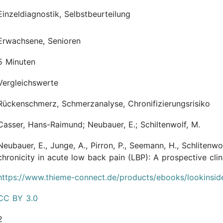
Einzeldiagnostik, Selbstbeurteilung
Erwachsene, Senioren
5 Minuten
Vergleichswerte
Rückenschmerz, Schmerzanalyse, Chronifizierungsrisiko
Casser, Hans-Raimund; Neubauer, E.; Schiltenwolf, M.
Neubauer, E., Junge, A., Pirron, P., Seemann, H., Schlitenwo
chronicity in acute low back pain (LBP): A prospective clinic
https://www.thieme-connect.de/products/ebooks/lookinsi
CC BY 3.0
2