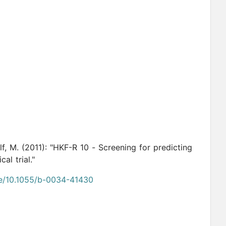
lf, M.
(2011):
"HKF-R 10 - Screening for predicting
al trial."
de/10.1055/b-0034-41430