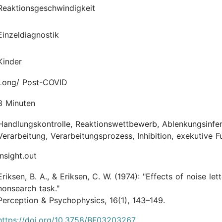
Reaktionsgeschwindigkeit
Einzeldiagnostik
Kinder
Long/ Post-COVID
3 Minuten
Handlungskontrolle, Reaktionswettbewerb, Ablenkungsinfer
Verarbeitung, Verarbeitungsprozess, Inhibition, exekutive F
insight.out
Eriksen, B. A., & Eriksen, C. W.
(1974):
"Effects of noise lett
nonsearch task."
Perception & Psychophysics, 16(1), 143–149.
https://doi.org/10.3758/BF03203267