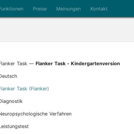
Funktionen
Preise
Meinungen
Kontakt
Flanker Task —
Flanker Task - Kindergartenversion
Deutsch
Flanker Task (Flanker)
Diagnostik
Neuropsychologische Verfahren
Leistungstest