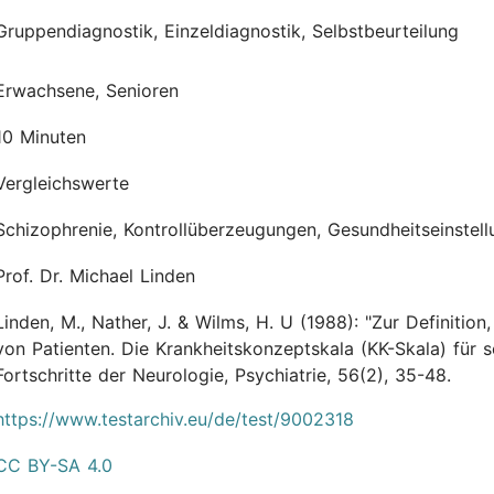
Gruppendiagnostik, Einzeldiagnostik, Selbstbeurteilung
Erwachsene, Senioren
10 Minuten
Vergleichswerte
Schizophrenie, Kontrollüberzeugungen, Gesundheitseinstell
Prof. Dr. Michael Linden
Linden, M., Nather, J. & Wilms, H. U
(1988):
"Zur Definitio
von Patienten. Die Krankheitskonzeptskala (KK-Skala) für s
Fortschritte der Neurologie, Psychiatrie, 56(2), 35-48.
https://www.testarchiv.eu/de/test/9002318
CC BY-SA 4.0