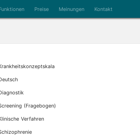
Funktionen
Preise
Meinungen
Kontakt
Krankheitskonzeptskala
Deutsch
Diagnostik
Screening (Fragebogen)
Klinische Verfahren
Schizophrenie