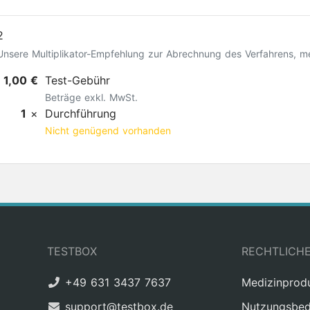
2
Unsere Multiplikator-Empfehlung zur Abrechnung des Verfahrens, m
1,00 €
Test-Gebühr
Beträge exkl. MwSt.
1
×
Durchführung
Nicht genügend vorhanden
TESTBOX
RECHTLICH
+49 631 3437 7637
Medizinprod
support@testbox.de
Nutzungsbed