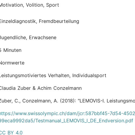
Motivation, Volition, Sport
Einzeldiagnostik, Fremdbeurteilung
Jugendliche, Erwachsene
5 Minuten
Normwerte
Leistungsmotiviertes Verhalten, Individualsport
Claudia Zuber & Achim Conzelmann
Zuber, C., Conzelmann, A.
(2018):
"LEMOVIS-I. Leistungsmot
https://www.swissolympic.ch/dam/jcr:587bbf45-7d54-4502
99eca9992da5/Testmanual_LEMOVIS_I_DE_Endversion.pdf
CC BY 4.0