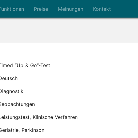
Funktionen
Preise
Meinungen
Kontakt
Timed “Up & Go”-Test
Deutsch
Diagnostik
Beobachtungen
Leistungstest, Klinische Verfahren
Geriatrie, Parkinson