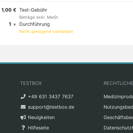
1,00 €
Test-Gebühr
Beträge exkl. MwSt.
1
×
Durchführung
Nicht genügend vorhanden
TESTBOX
RECHTLICH
+49 631 3437 7637
Medizinprod
support@testbox.de
Nutzungsbed
Neuigkeiten
Geschäftsbe
Hilfeseite
Datenschutz