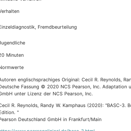
Verhalten
Einzeldiagnostik, Fremdbeurteilung
Jugendliche
20 Minuten
Normwerte
Autoren englischsprachiges Original: Cecil R. Reynolds, Randy W. Kamphaus ©
Deutsche Fassung © 2020 NCS Pearson, Inc. Adaptation u
GmbH unter Lizenz der NCS Pearson, Inc.
Cecil R. Reynolds, Randy W. Kamphaus
(2020):
"BASC-3. B
Edition. "
Pearson Deutschland GmbH in Frankfurt/Main