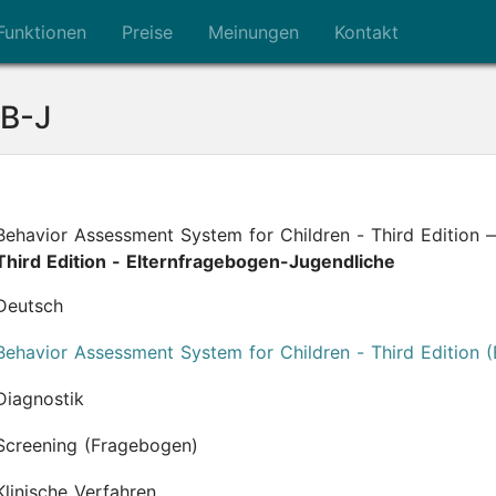
Funktionen
Preise
Meinungen
Kontakt
B-J
Behavior Assessment System for Children - Third Edition
Third Edition - Elternfragebogen-Jugendliche
Deutsch
Behavior Assessment System for Children - Third Edition 
Diagnostik
Screening (Fragebogen)
Klinische Verfahren