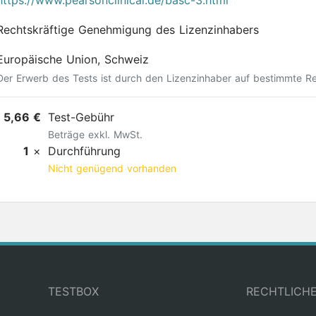
https://www.pearsonclinical.de/basc-3.html
Rechtskräftige Genehmigung des Lizenzinhabers
Europäische Union, Schweiz
Der Erwerb des Tests ist durch den Lizenzinhaber auf bestimmte R
5,66 €
Test-Gebühr
Beträge exkl. MwSt.
1
×
Durchführung
Nicht genügend vorhanden
TESTBOX
RECHTLICH