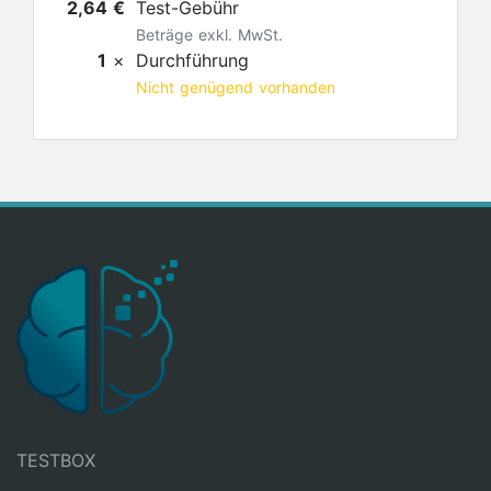
2,64 €
Test-Gebühr
Beträge exkl. MwSt.
1
×
Durchführung
Nicht genügend vorhanden
TESTBOX