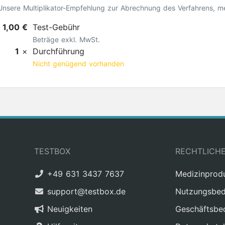
Unsere Multiplikator-Empfehlung zur Abrechnung des Verfahrens, m
1,00 €
Test-Gebühr
Beträge exkl. MwSt.
1
×
Durchführung
Nicht genügend vorhanden
TESTBOX
RECHTLICH
+49 631 3437 7637
Medizinprod
support@testbox.de
Nutzungsbed
Neuigkeiten
Geschäftsbe