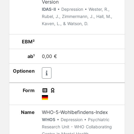
Version
IDAS-II
• Depression • Wester, R.,
Rubel, J., Zimmermann, J., Hall, M.,
Kaven, L., & Watson, D.
EBM²
ab¹
0,00 €
Optionen
Form
Name
WHO-5-Wohlbefindens-Index
WHO5
• Depression • Psychiatric
Research Unit - WHO Collaborating
Centre in Mental Health