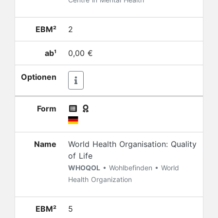
EBM²
2
ab¹
0,00 €
Optionen
Form
Name
World Health Organisation: Quality
of Life
WHOQOL
• Wohlbefinden • World
Health Organization
EBM²
5