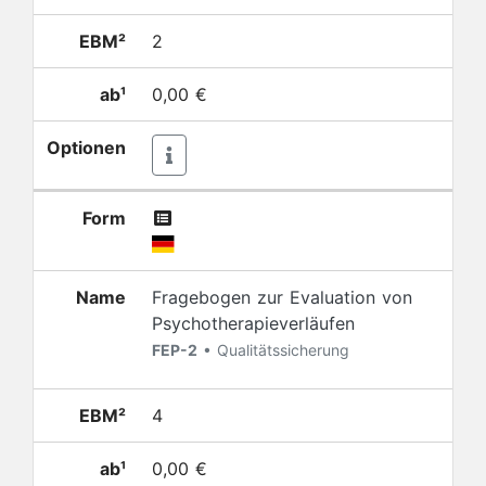
EBM²
2
ab¹
0,00 €
Optionen
Form
Name
Fragebogen zur Evaluation von
Psychotherapieverläufen
FEP-2
• Qualitätssicherung
EBM²
4
ab¹
0,00 €