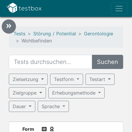
Tests
Störung / Potential
Gerontologie
Wohlbefinden
Suchen
Zielsetzung
Testform
Testart
Zielgruppe
Erhebungsmethode
Dauer
Sprache
Form