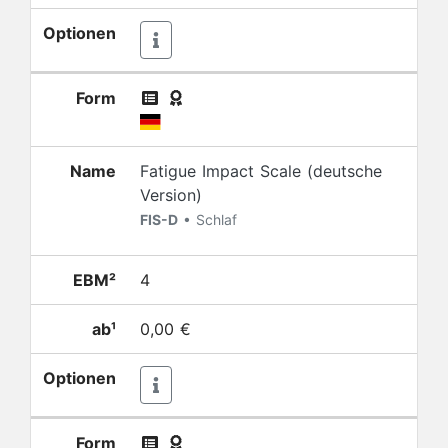
Optionen
Form
Name
Fatigue Impact Scale (deutsche
Version)
FIS-D
• Schlaf
EBM²
4
ab¹
0,00 €
Optionen
Form