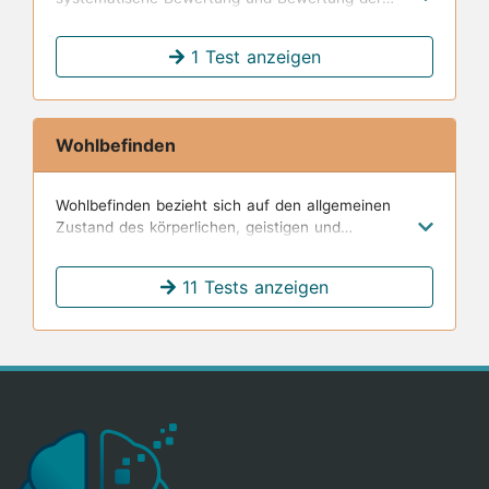
Pflegebedürfnisse einer Person, einschließlich
körperlicher, psychischer und sozialer Aspekte, um
1 Test anzeigen
angemessene Pflegemaßnahmen zu planen und
umzusetzen.
Wohlbefinden
Wohlbefinden bezieht sich auf den allgemeinen
Zustand des körperlichen, geistigen und
emotionalen Wohlbefindens einer Person,
einschließlich Faktoren wie Zufriedenheit,
11 Tests anzeigen
Lebensqualität und Glück.