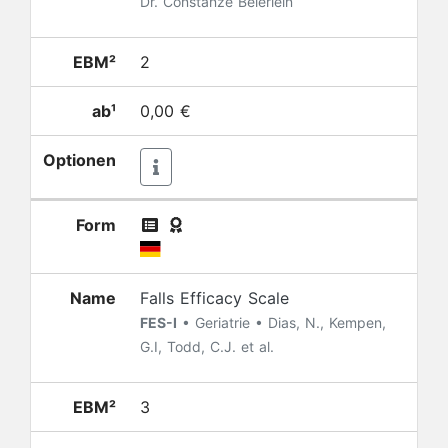
Dr. Constanze Beierlein
EBM²
2
ab¹
0,00 €
Optionen
Form
Name
Falls Efficacy Scale
FES-I
• Geriatrie • Dias, N., Kempen,
G.I, Todd, C.J. et al.
EBM²
3