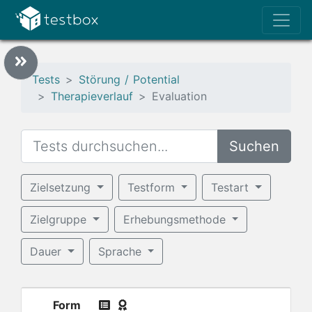
Tests
Störung / Potential
Therapieverlauf
Evaluation
Suchen
Zielsetzung
Testform
Testart
Zielgruppe
Erhebungsmethode
Dauer
Sprache
Form