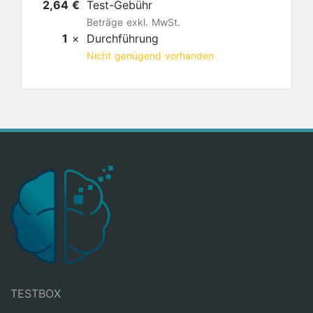
2,64 €
Test-Gebühr
Beträge exkl. MwSt.
1
×
Durchführung
Nicht genügend vorhanden
TESTBOX