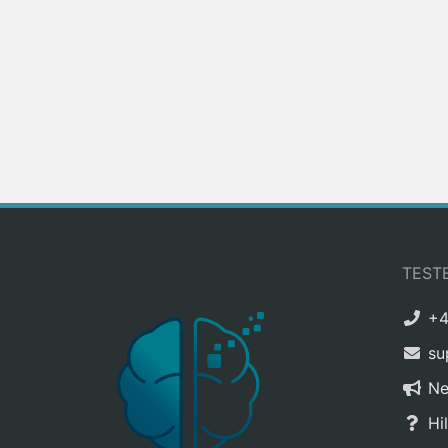
TEST
+4
su
Ne
Hi