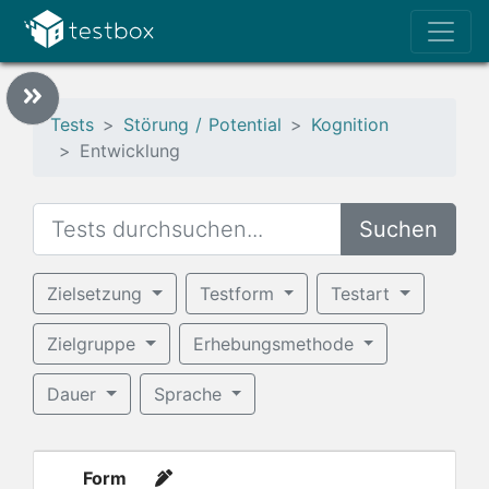
Tests
Störung / Potential
Kognition
Entwicklung
Suchen
Zielsetzung
Testform
Testart
Zielgruppe
Erhebungsmethode
Dauer
Sprache
Form