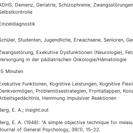
ADHS, Demenz, Geriatrie, Schizophrenie, Zwangsstörungen
Selbstkontrolle
Einzeldiagnostik
Schüler, Studenten, Jugendliche, Erwachsene, Senioren, Ger
Zwangsstörung, Exekutive Dysfunktionen (Neurologie), Fet
Versorgung in der pädiatrischen Onkologie/Hämatologie
15 Minuten
Exekutive Funktionen, Kognitive Leistungen, Kognitive Flexi
Denkvermögen, Problemlösestrategien, Frontallappen, Konze
Arbeitsgedächtnis, Hemmung impulsiver Reaktionen
Berg, E. A.; insight.out
Berg, E. A.
(1948):
"A simple objective technique for measuri
Journal of General Psychology, 39(1), 15–22.