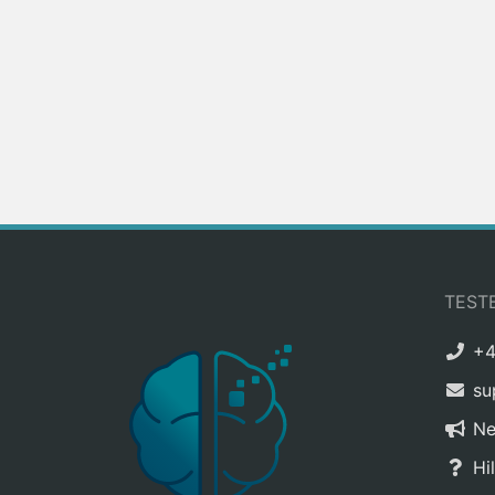
TEST
+4
su
Ne
Hi